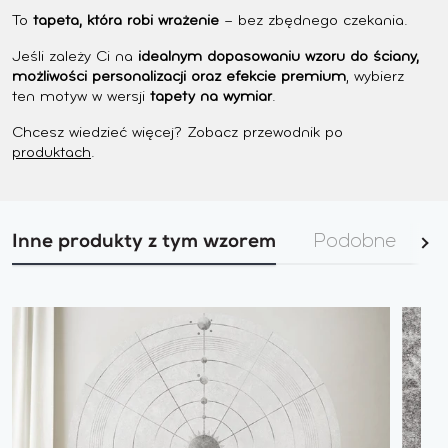
To
tapeta, która robi wrażenie
– bez zbędnego czekania.
Jeśli zależy Ci na
idealnym dopasowaniu wzoru do ściany,
możliwości personalizacji oraz efekcie premium
, wybierz
ten motyw w wersji
tapety na wymiar
.
Chcesz wiedzieć więcej? Zobacz przewodnik po
produktach
.
Inne produkty z tym wzorem
Podobne
I
Zob
wsz
Zodiac
Zodiac
–
–
Tapeta
Próbk
Koło
Tapety
Standard