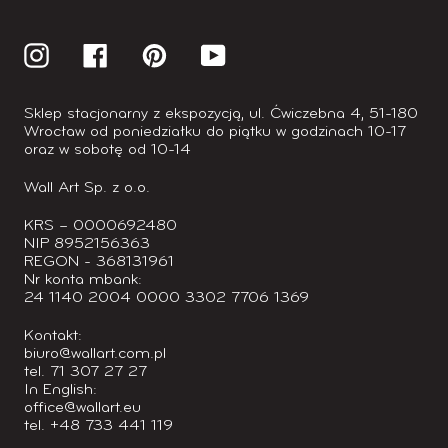
Instagram
Facebook
Pinterest
YouTube
Sklep stacjonarny z ekspozycją, ul. Ćwiczebna 4, 51-180
Wrocław od poniedziałku do piątku w godzinach 10-17
oraz w sobotę od 10-14
Wall Art Sp. z o.o.
KRS – 0000692480
NIP 8952156363
REGON - 368131961
Nr konta mbank:
24 1140 2004 0000 3302 7706 1369
Kontakt:
biuro@wallart.com.pl
tel. 71 307 27 27
In English:
office@wallart.eu
tel. +48 733 441 119