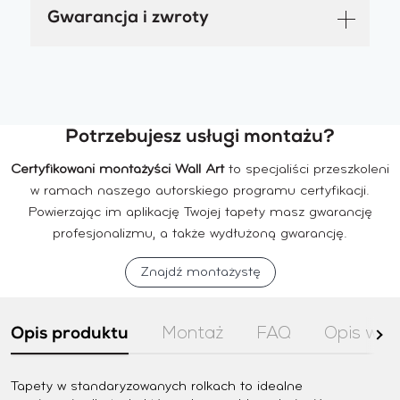
Gwarancja i zwroty
Potrzebujesz usługi montażu?
Certyfikowani montażyści Wall Art
to specjaliści przeszkoleni
w ramach naszego autorskiego programu certyfikacji.
Powierzając im aplikację Twojej tapety masz gwarancję
profesjonalizmu, a także wydłużoną gwarancję.
Znajdź montażystę
Opis produktu
Montaż
FAQ
Opis wzo
Zob
wsz
Tapety w standaryzowanych rolkach to idealne