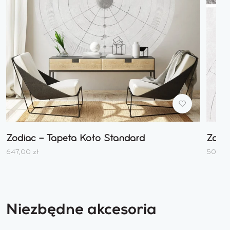
Dodaj
do
Zodiac – Tapeta Koło Standard
Zodia
listy
życzeń
647,00 zł
50,00 
Niezbędne akcesoria