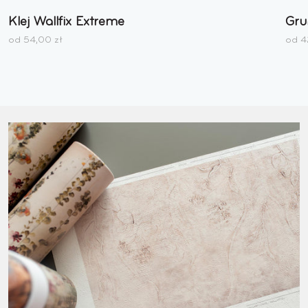
do
Klej Wallfix Extreme
Gru
listy
życzeń
od 54,00 zł
od 4