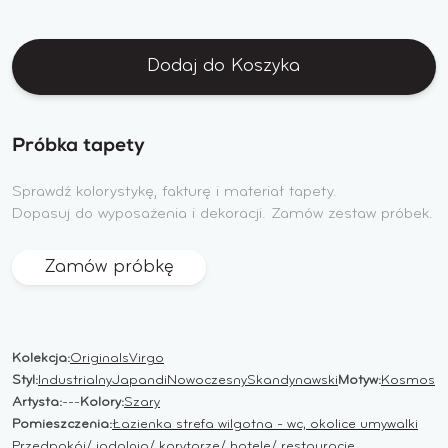
Dodaj do Koszyka
Próbka tapety
Sprawdź kolorystykę, fakturę i materiał tapety.
Dopasuj do wyposażenia i dekoracji. Zamów zestaw próbek.
Zamów próbkę
Kolekcja:
Originals
Virgo
Styl:
Industrialny
Japandi
Nowoczesny
Skandynawski
Motyw:
Kosmos
Artysta:
---
Kolory:
Szary
Pomieszczenia:
Łazienka strefa wilgotna - wc, okolice umywalki
Przedpokój/ jadalnia/ korytarze/ hotele/ restauracje