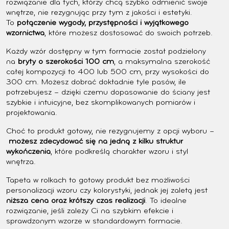
rozwiązanie dla tych, którzy chcą szybko odmienić swoje
wnętrze, nie rezygnując przy tym z jakości i estetyki.
To
połączenie wygody, przystępności i wyjątkowego
wzornictwa
, które możesz dostosować do swoich potrzeb.
Każdy wzór dostępny w tym formacie został podzielony
na
bryty o szerokości 100 cm
, a maksymalna szerokość
całej kompozycji to 400 lub 500 cm, przy wysokości do
300 cm. Możesz dobrać dokładnie tyle pasów, ile
potrzebujesz – dzięki czemu dopasowanie do ściany jest
szybkie i intuicyjne, bez skomplikowanych pomiarów i
projektowania.
Choć to produkt gotowy, nie rezygnujemy z opcji wyboru –
możesz zdecydować się na jedną z kilku struktur
wykończenia
, które podkreślą charakter wzoru i styl
wnętrza.
Tapeta w rolkach to gotowy produkt bez możliwości
personalizacji wzoru czy kolorystyki, jednak jej zaletą jest
niższa cena oraz krótszy czas realizacji
. To idealne
rozwiązanie, jeśli zależy Ci na szybkim efekcie i
sprawdzonym wzorze w standardowym formacie.