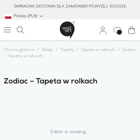
Przejdź
DARMOWA DOSTAWA DLA ZAMÓWIEŃ POWYŻEJ 3000ZŁ
do
treści
Waluta
Polska (PLN)
Lista
Kos
1
Szukaj
Moje
1
życzeń
1
konto
Strona główna
Sklep
Tapety
Tapety w rolkach
Zodiac
– Tapeta w rolkach
Zodiac – Tapeta w rolkach